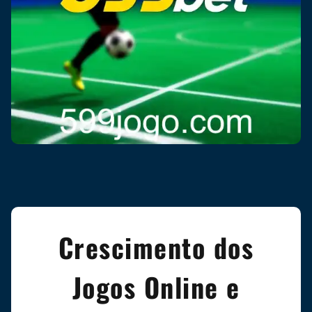
Crescimento dos
Jogos Online e