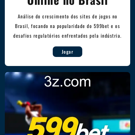
Análise do crescimento dos sites de jogos no
Brasil, focando na popularidade do 599bet e os
desafios regulatórios enfrentados pela indústria.
Jogar