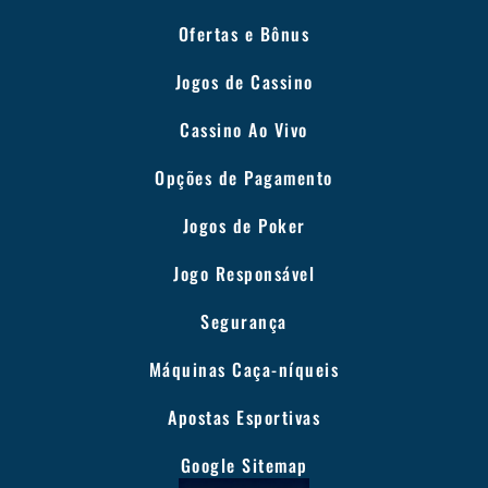
Ofertas e Bônus
Jogos de Cassino
Cassino Ao Vivo
Opções de Pagamento
Jogos de Poker
Jogo Responsável
Segurança
Máquinas Caça-níqueis
Apostas Esportivas
Google Sitemap