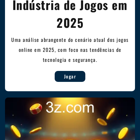
Indústria de Jogos em
2025
Uma análise abrangente do cenário atual dos jogos
online em 2025, com foco nas tendências de
tecnologia e segurança.
Jogar