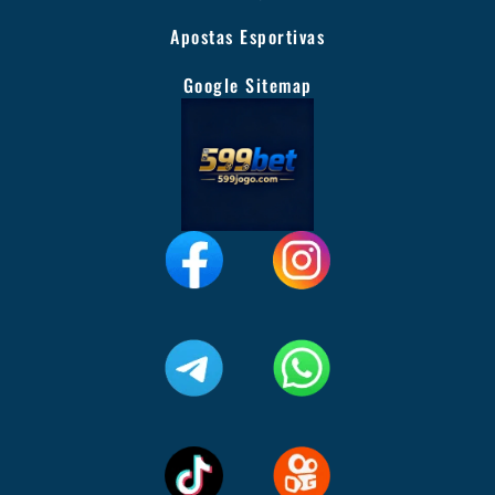
Apostas Esportivas
Google Sitemap