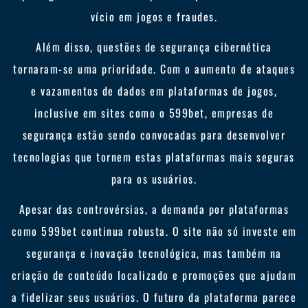
vício em jogos e fraudes.
Além disso, questões de segurança cibernética
tornaram-se uma prioridade. Com o aumento de ataques
e vazamentos de dados em plataformas de jogos,
inclusive em sites como o 599bet, empresas de
segurança estão sendo convocadas para desenvolver
tecnologias que tornem estas plataformas mais seguras
para os usuários.
Apesar das controvérsias, a demanda por plataformas
como 599bet continua robusta. O site não só investe em
segurança e inovação tecnológica, mas também na
criação de conteúdo localizado e promoções que ajudam
a fidelizar seus usuários. O futuro da plataforma parece