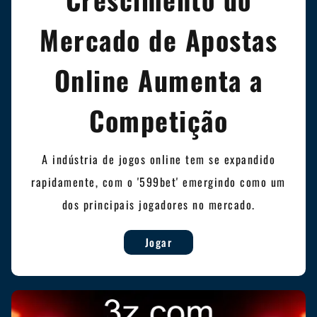
Mercado de Apostas
Online Aumenta a
Competição
A indústria de jogos online tem se expandido
rapidamente, com o '599bet' emergindo como um
dos principais jogadores no mercado.
Jogar