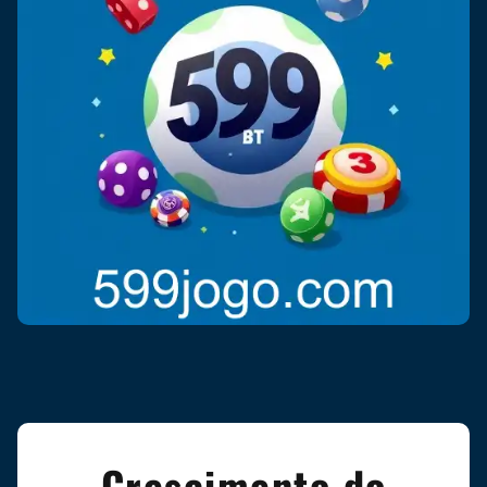
Crescimento do