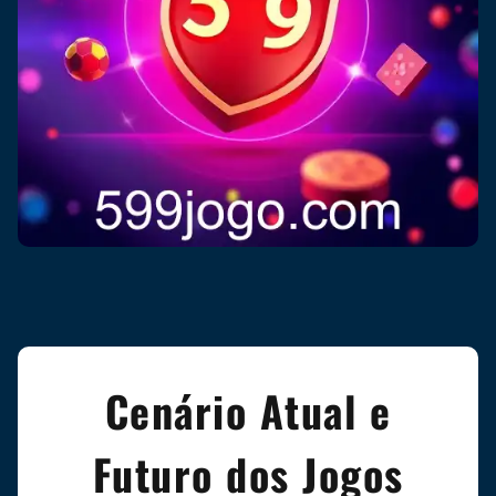
Cenário Atual e
Futuro dos Jogos