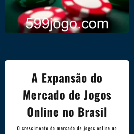
A Expansão do
Mercado de Jogos
Online no Brasil
O crescimento do mercado de jogos online no