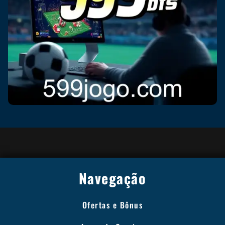
Navegação
Ofertas e Bônus