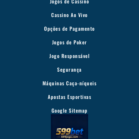
Jogos de Cassino
Cassino Ao Vivo
Opções de Pagamento
Jogos de Poker
Jogo Responsável
Segurança
Máquinas Caça-níqueis
Apostas Esportivas
Google Sitemap