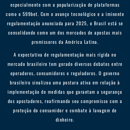
especialmente com a popularização de plataformas
como o 599bet. Com o avanço tecnológico e a iminente
regulamentação anunciada para 2025, o Brasil está se
consolidando como um dos mercados de apostas mais
promissores da América Latina.
A expectativa de regulamentação mais rígida no
mercado brasileiro tem gerado diversos debates entre
operadores, consumidores e reguladores. O governo
brasileiro sinalizou uma postura ativa em relação à
implementação de medidas que garantam a segurança
dos apostadores, reafirmando seu compromisso com a
proteção do consumidor e combate à lavagem de
dinheiro.