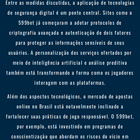
Entre as medidas discutidas, a aplicação de tecnologias
de segurança digital é um ponto central. Sites como o
599bet já começaram a adotar protocolos de
criptografia avançada e autenticação de dois fatores
para proteger as informações sensíveis de seus
usuários. A personalização dos serviços ofertados por
meio de inteligência artificial e análise preditiva
também está transformando a forma como os jogadores
interagem com as plataformas.
Além dos aspectos tecnológicos, o mercado de apostas
online no Brasil está notavelmente inclinado a
fortalecer suas práticas de jogo responsável. O 599bet,
por exemplo, está investindo em programas de
conscientização que abordam os riscos do vício em