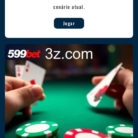
cenário atual.
Jogar